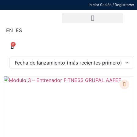
Iniciar Sesión / Registrarse
Vende tu entrenamientos con nosotros
EN
ES
0
Fecha de lanzamiento (más recientes primero)