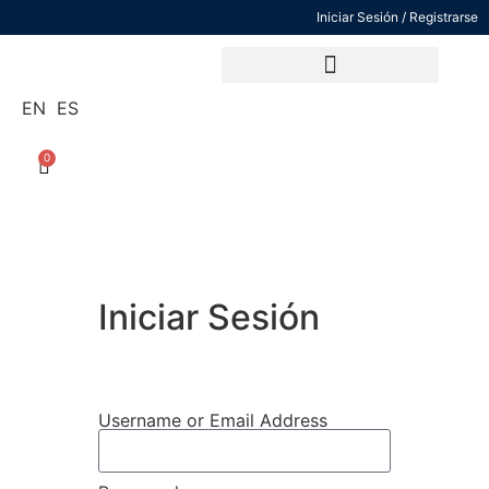
Iniciar Sesión / Registrarse
Vende tu entrenamientos con nosotros
EN
ES
0
Iniciar Sesión
Username or Email Address